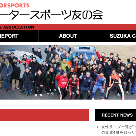
女性ライダー達が1
の鈴鹿4耐を戦った