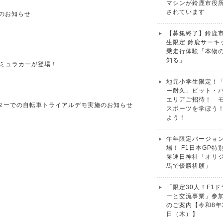
マシンが鈴鹿市役
されています
のお知らせ
【募集終了】鈴鹿
生限定 鈴鹿サーキ
乗走行体験「本物
知る」
ーミュラカーが登場！
地元小学生限定！
ー耐久」ピット・
エリアご招待！ 
ターでの自転車トライアルデモ実施のお知らせ
スポーツを学ぼう
よう！
午年限定バージョ
場！ F1日本GP特
勝速日神社「オリ
馬で優勝祈願」
「限定30人！F1
ーと交流事業」参
のご案内【令和8年
日（木）】