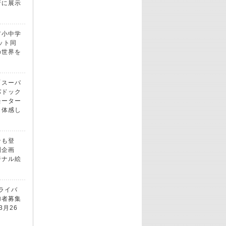
所に展示
市小中学
ット同
の世界を
「スーパ
パドック
モーター
！体感し
ンも登
別企画
ジナル絵
ドライバ
加者募集
3月26