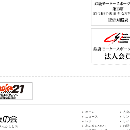
ホーム
入会
ニュース
リン
レポート
サイ
友の会について
お問
ィスなかよし内