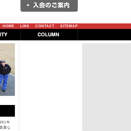
HOME
LINK
CONTACT
SITEMAP
981年
貴重な