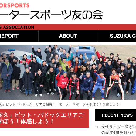
久」ピット・パドックエリアご招待！ モータースポーツを学ぼう！体感しよう！
耐久」ピット・パドックエリアご
学ぼう！体感しよう！
女性ライダー達が1
の鈴鹿4耐を戦った