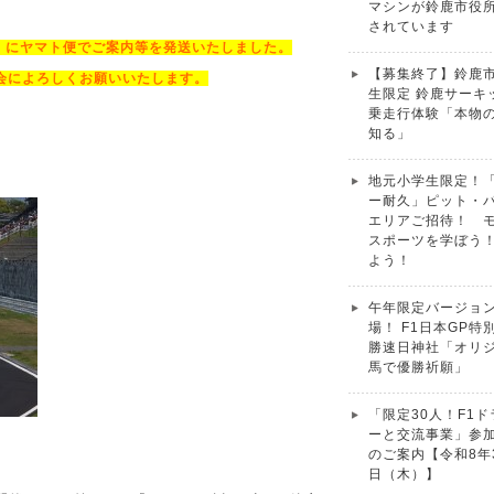
マシンが鈴鹿市役
されています
）にヤマト便でご案内等を発送いたしました。
【募集終了】鈴鹿
会によろしくお願いいたします。
生限定 鈴鹿サーキ
乗走行体験「本物
知る」
」
地元小学生限定！
ー耐久」ピット・
エリアご招待！ 
スポーツを学ぼう
よう！
午年限定バージョ
場！ F1日本GP特
勝速日神社「オリ
馬で優勝祈願」
「限定30人！F1
ーと交流事業」参
のご案内【令和8年
日（木）】