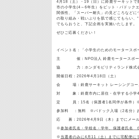
4月18（土）・19（日）に鈴鹿サーキット
市の小学生(4～6年生）をピット・パドック
関係性、「スーパー耐久」の見どころなどに
の取り組み・戦いぶりを肌で感じてもらい、“
でもらおうと、下記企画を実施いたします。
ぜひご応募ください！
イベント名：「小学生のためのモータースポ
主 催：NPO法人 鈴鹿モータースポー
協 力：ホンダモビリティランド株式会
開催日程：2026年4月18日（土）
会 場：鈴鹿サーキット レーシングコー
対 象：鈴鹿市内に居住・在学する小学4
定 員：15名（保護者1名同伴が条件）
参加料 ：無料 ※パドック入場（2名分）
応 募：2026年4月9日（木）までにメー
※
参加者氏名・学校名・学年、保護者氏名 
※
当選者のみに4月11（土）までに宅配便に