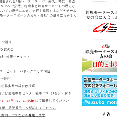
で開催される4輪レース「スーパー耐久」時に、鈴鹿
エリアへご招待。鈴鹿市と鈴鹿サーキットの歴史と
ついての座学に加え、走行を観戦するなど各チーム
モータースポーツのまち・鈴鹿“ の成り立ちを学ん
ーツ講座」
ツ友の会
社 鈴鹿サーキット
ス ピット・パドックエリア周辺
〜6年生
※応募多数の場合は抽選
および交通教育センター駐車パス（1台分）付き
ル
smsa@mecha.ne.jp
にて応募してください
住所・電話番号 を明記してください
て案内・パスなどを
発送
します