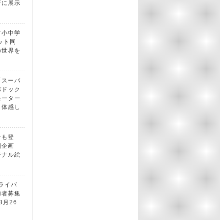
所に展示
市小中学
ット同
の世界を
「スーパ
パドック
モーター
！体感し
ンも登
別企画
ジナル絵
ドライバ
加者募集
3月26