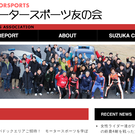
女性ライダー達が1
パドックエリアご招待！ モータースポーツを学ぼ
の鈴鹿4耐を戦った