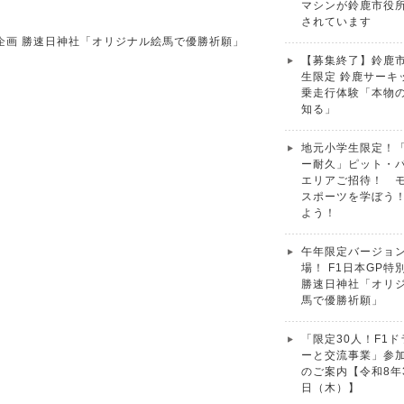
マシンが鈴鹿市役
されています
別企画 勝速日神社「オリジナル絵馬で優勝祈願」
【募集終了】鈴鹿
生限定 鈴鹿サーキ
乗走行体験「本物
知る」
地元小学生限定！
ー耐久」ピット・
エリアご招待！ 
スポーツを学ぼう
よう！
午年限定バージョ
場！ F1日本GP特
勝速日神社「オリ
馬で優勝祈願」
「限定30人！F1
ーと交流事業」参
のご案内【令和8年
日（木）】