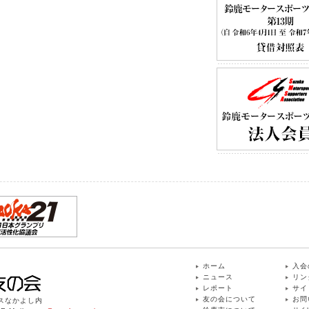
ホーム
入会
ニュース
リン
レポート
サイ
友の会について
お問
ィスなかよし内