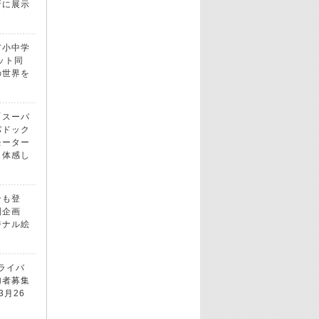
所に展示
市小中学
ット同
の世界を
「スーパ
パドック
モーター
！体感し
ンも登
別企画
ジナル絵
ドライバ
加者募集
3月26