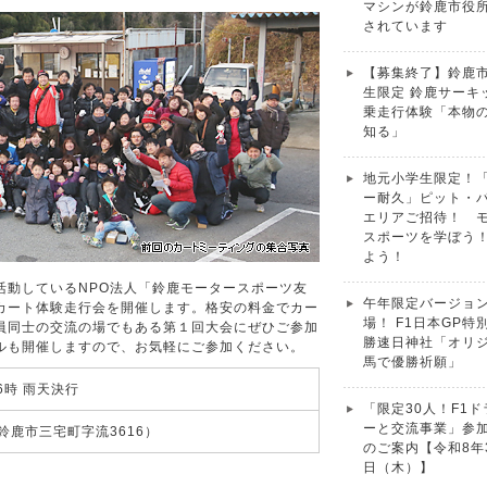
マシンが鈴鹿市役
されています
【募集終了】鈴鹿
生限定 鈴鹿サーキ
乗走行体験「本物
知る」
地元小学生限定！
ー耐久」ピット・
エリアご招待！ 
スポーツを学ぼう
よう！
活動しているNPO法人「鈴鹿モータースポーツ友
午年限定バージョ
カート体験走行会を開催します。格安の料金でカー
場！ F1日本GP特
員同士の交流の場でもある第１回大会にぜひご参加
勝速日神社「オリ
ルも開催しますので、お気軽にご参加ください。
馬で優勝祈願」
6時 雨天決行
「限定30人！F1
ーと交流事業」参
鹿市三宅町字流3616）
のご案内【令和8年
日（木）】