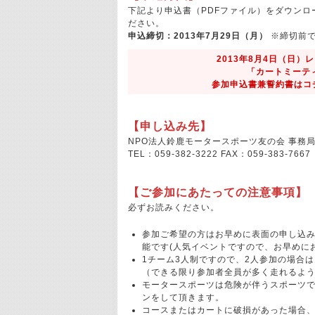
下記より申込書（PDFファイル）をダウンロ
ださい。
申込締切：2013年7月29日（月）
※締切前で
2013年8月4日（日
「カートミーティン
参加申込書兼誓約書はコチ
【申し込み先】
NPO法人鈴鹿モータースポーツ友の会 事務
TEL：059-382-3222 FAX：059-383
【ご参加にあたっての注意事項】
必ずお読みください。
参加ご希望の方はお早めに表面の申し込
能です(人気イベントですので、お早めに
1チーム3人制ですので、2人参加の場合
（できる限り参加者全員が多く走れるよ
モータースポーツは危険が伴うスポーツで
ンをして頂きます。
コースまたはカートに破損があった場合