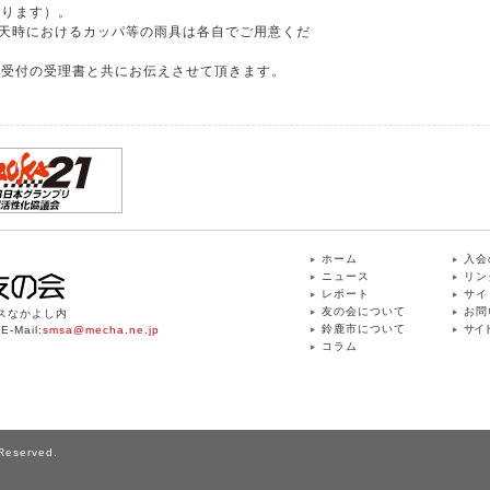
おります）。
雨天時におけるカッパ等の雨具は各自でご用意くだ
ー受付の受理書と共にお伝えさせて頂きます。
ホーム
入会
ニュース
リン
レポート
サイ
友の会について
お問
ィスなかよし内
鈴鹿市について
サイ
-Mail:
smsa@mecha.ne.jp
コラム
eserved.