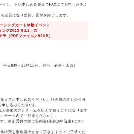
ードし、下記申し込み先までFAXにてお申し込みく
も定員になり次第、受付を終了します。
）レーシングカート体験イベント
グ2013 Rd.1」の
ラ（PDFファイル／92KB）
局
-7667 （平日9時－17時15分、担当：酒井・山西）
み先までお申し込みください。非会員の方も受付可
お申し込みください)。
は1人参加の方とチームを組んで頂くことになります
うにチーム内でご配慮ください）。
す。参加受付の際に誓約書(兼参加申込書)にサイ
、修繕費を別途請求させて頂きますのでご了承くだ