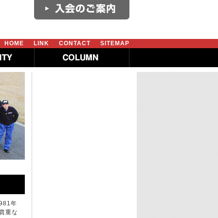
HOME
LINK
CONTACT
SITEMAP
981年
貴重な