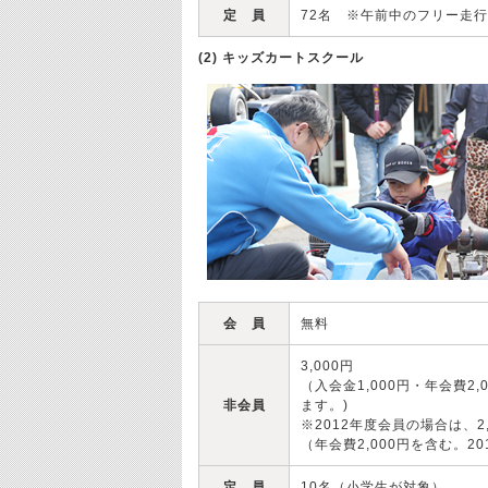
定 員
72名 ※午前中のフリー走
(2) キッズカートスクール
会 員
無料
3,000円
（入会金1,000円・年会費
非会員
ます。)
※2012年度会員の場合は、2
（年会費2,000円を含む。
定 員
10名（小学生が対象）