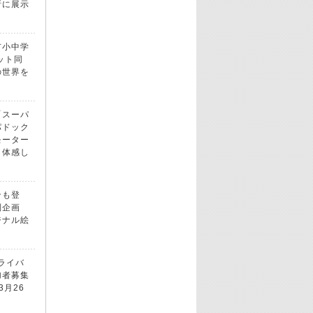
所に展示
市小中学
ット同
の世界を
「スーパ
パドック
モーター
！体感し
ンも登
別企画
ジナル絵
ドライバ
加者募集
3月26