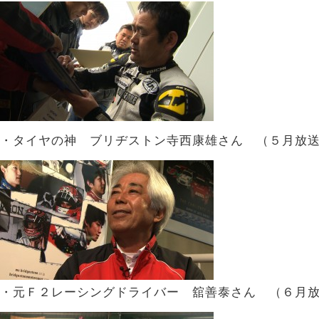
・タイヤの神 ブリヂストン寺西康雄さん （５月放
・元Ｆ２レーシングドライバー 舘善泰さん （６月