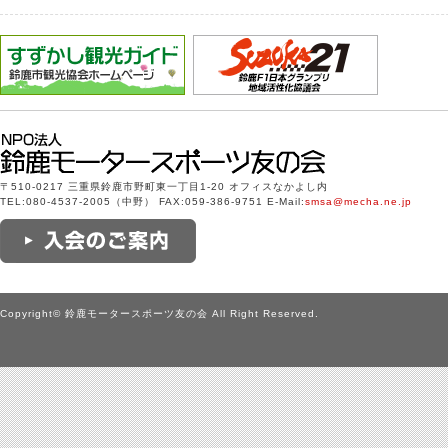
〒510-0217 三重県鈴鹿市野町東一丁目1-20 オフィスなかよし内
TEL:080-4537-2005（中野） FAX:059-386-9751 E-Mail:
smsa@mecha.ne.jp
Copyright© 鈴鹿モータースポーツ友の会 All Right Reserved.