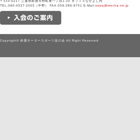
〒510-0217 三重県鈴鹿市野町東一丁目1-20 オフィスなかよし内
TEL:080-4537-2005（中野） FAX:059-386-9751 E-Mail:
smsa@mecha.ne.jp
Copyright© 鈴鹿モータースポーツ友の会 All Right Reserved.