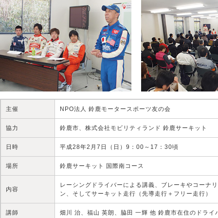
主催
NPO法人 鈴鹿モータースポーツ友の会
協力
鈴鹿市、株式会社モビリティランド 鈴鹿サーキット
日時
平成28年2月7日（日）9：00～17：30頃
場所
鈴鹿サーキット 国際南コース
レーシングドライバーによる講義、ブレーキやコーナリ
内容
ン、そしてサーキット走行（先導走行＋フリー走行）
講師
畑川 治、福山 英朗、脇田 一輝 他 鈴鹿市在住のドラ