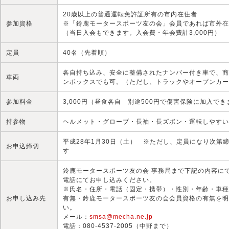
20歳以上の普通運転免許証所有の市内在住者
参加資格
※「鈴鹿モータースポーツ友の会」会員であれば市外在
（当日入会もできます。入会費・年会費計3,000円）
定員
40名（先着順）
各自持ち込み、安全に整備されたナンバー付き車で、商
車両
ンボックスでも可。（ただし、トラックやオープンカー
参加料金
3,000円（昼食各自 別途500円で傷害保険に加入でき
持参物
ヘルメット・グローブ・長袖・長ズボン・運転しやすい
平成28年1月30日（土） ※ただし、定員になり次第
お申込締切
す
鈴鹿モータースポーツ友の会 事務局まで下記の内容に
電話にてお申し込みください。
※氏名・住所・電話（固定・携帯）・性別・年齢・車種
お申し込み先
有無・鈴鹿モータースポーツ友の会会員資格の有無を明
い。
メール：
smsa@mecha.ne.jp
電話：080‐4537‐2005（中野まで）