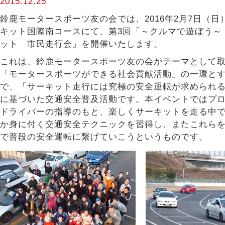
2015.12.25
鈴鹿モータースポーツ友の会では、2016年2月7日（日
キット国際南コースにて、第3回「～クルマで遊ぼう～
ット 市民走行会」を開催いたします。
これは、鈴鹿モータースポーツ友の会がテーマとして
「モータースポーツができる社会貢献活動」の一環と
で、「サーキット走行には究極の安全運転が求められ
に基づいた交通安全普及活動です。本イベントではプ
ドライバーの指導のもと、楽しくサーキットを走る中
か身に付く交通安全テクニックを習得し、またこれら
で普段の安全運転に繋げていこうというものです。