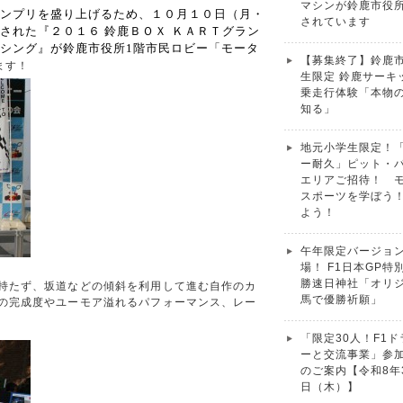
マシンが鈴鹿市役
ンプリを盛り上げるため
、１０
月
１０
日（月・
されています
された『
２０１６
鈴鹿ＢＯＸ ＫＡＲＴグラン
シング』が
鈴鹿市役所
1
階市民ロビー「モータ
【募集終了】鈴鹿
ます！
生限定 鈴鹿サーキ
乗走行体験「本物
知る」
地元小学生限定！
ー耐久」ピット・
エリアご招待！ 
スポーツを学ぼう
よう！
午年限定バージョ
場！ F1日本GP特
勝速日神社「オリ
持たず、坂道などの傾斜を利用して進む自作のカ
馬で優勝祈願」
の完成度やユーモア溢れるパフォーマンス、レー
「限定30人！F1
ーと交流事業」参
のご案内【令和8年
日（木）】