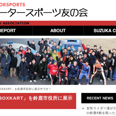
「BOXKART」を鈴鹿市役所に展示中です！
「BOXKART」を鈴鹿市役所に展示
女性ライダー達が1
の鈴鹿4耐を戦った