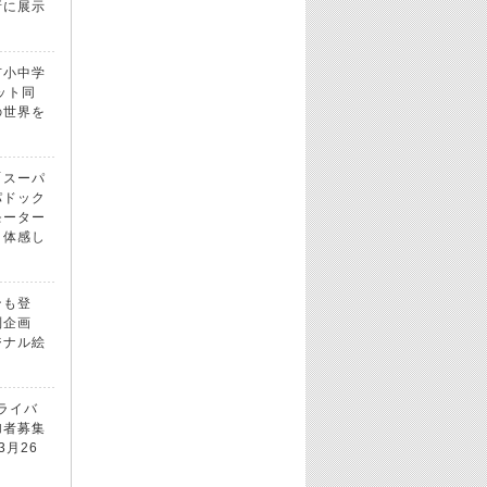
所に展示
市小中学
ット同
の世界を
「スーパ
パドック
モーター
！体感し
ンも登
別企画
ジナル絵
ドライバ
加者募集
3月26