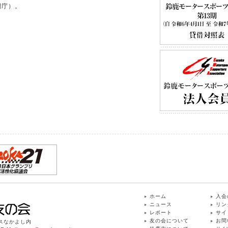
閉庁）。
ホーム
入会
ニュース
リン
レポート
サイ
友の会について
お問
ィスなかよし内