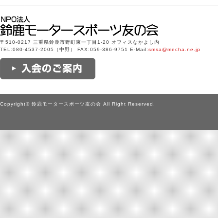
〒510-0217 三重県鈴鹿市野町東一丁目1-20 オフィスなかよし内
TEL:080-4537-2005（中野） FAX:059-386-9751 E-Mail:
smsa@mecha.ne.jp
Copyright© 鈴鹿モータースポーツ友の会 All Right Reserved.