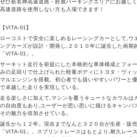
ぜひ新名神高速道路・鈴鹿パーキングエリアにお越し
高速道路を使用しない方も入場できます！
【VITA-01】
ローコストで安全に楽しめるレーシングカーとして,ウ
ングカーズが設計・開発し,２０１０年に誕生した画期
「VITA-01」。
サーキット走行を前提にした本格的な車体構成とフォ
みの足回りで仕上げられた軽量ボディにトヨタ・ヴィッ
マルエンジンを搭載。初心者でも扱いやすいパワーと
で卓越した走りを実現している。
走る楽しさに加えて,マシンを覆うキュートなカウルは
の自由度もあり,ユーザーが思い思いに描けるキャンバ
その魅力を倍加させている。
誕生から１２年。現在までなんと３２０台が生産・販
「VITA-01」。スプリントレースはもとより,耐久レー