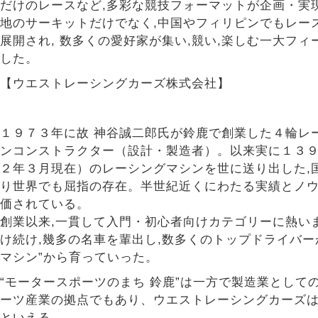
だけのレースなど,多彩な競技フォーマットが企画・実
地のサーキットだけでなく,中国やフィリピンでもレー
展開され, 数多くの愛好家が集い,競い,楽しむ一大フィ
した。
【ウエストレーシングカーズ株式会社】
１９７３年に故 神谷誠二郎氏が鈴鹿で創業した４輪レ
ンコンストラクター（設計・製造者）。以来実に１３
２年３月現在）のレーシングマシンを世に送り出した,
り世界でも屈指の存在。半世紀近くにわたる実績とノ
価されている。
創業以来,一貫して入門・初心者向けカテゴリーに熱い
け続け,幾多の名車を輩出し,数多くのトップドライバー
マシン”から育っていった。
“モータースポーツのまち 鈴鹿”は一方で製造業として
ーツ産業の拠点でもあり、ウエストレーシングカーズ
といえる。