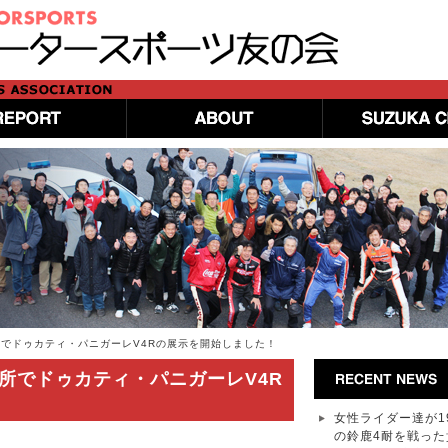
所でドゥカティ・パニガーレV4Rの展示を開始しました！
所でドゥカティ・パニガーレV4R
女性ライダー達が1
の鈴鹿4耐を戦った