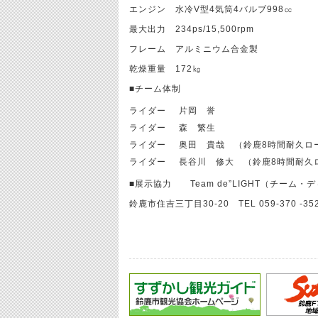
エンジン 水冷V型4気筒4バルブ998㏄
最大出力 234ps/15,500rpm
フレーム アルミニウム合金製
乾燥重量 172㎏
■チーム体制
ライダー
片岡 誉
ライダー
森 繁生
ライダー
奥田 貴哉 （鈴鹿8時間耐久ロ
ライダー
長谷川 修大 （鈴鹿8時間耐久
■展示協力 Team de”LIGHT（チーム・
鈴鹿市住吉三丁目30-20 TEL 059-370 -35