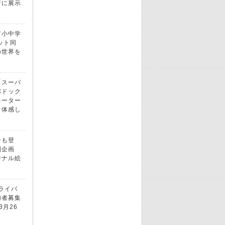
所に展示
市小中学
ット同
の世界を
「スーパ
パドック
モーター
！体感し
ンも登
別企画
ジナル絵
ドライバ
加者募集
3月26