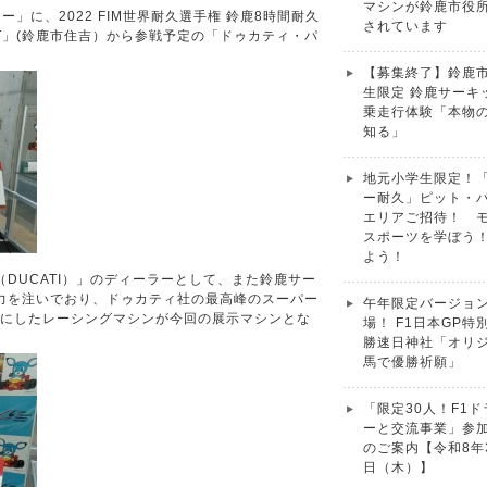
マシンが鈴鹿市役
」に、2022 FIM世界耐久選手権 鈴鹿8時間耐久
されています
GHT」(鈴鹿市住吉）から参戦予定の「ドゥカティ・パ
【募集終了】鈴鹿
生限定 鈴鹿サーキ
乗走行体験「本物
知る」
地元小学生限定！
ー耐久」ピット・
エリアご招待！ 
スポーツを学ぼう
よう！
DUCATI）」のディーラーとして、また鈴鹿サー
力を注いでおり、ドゥカティ社の最高峰のスーパー
午年限定バージョ
スにしたレーシングマシンが今回の展示マシンとな
場！ F1日本GP特
勝速日神社「オリ
馬で優勝祈願」
「限定30人！F1
ーと交流事業」参
のご案内【令和8年
日（木）】