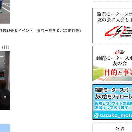
無料観戦会＆イベント
（タワー見学＆バス走行等）
）
日（日）