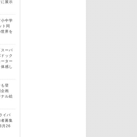
所に展示
市小中学
ット同
の世界を
「スーパ
パドック
モーター
！体感し
ンも登
別企画
ジナル絵
ドライバ
加者募集
3月26