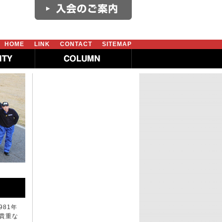
HOME
LINK
CONTACT
SITEMAP
981年
貴重な