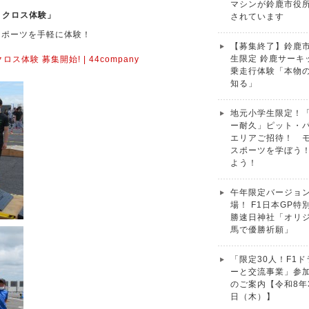
マシンが鈴鹿市役
モトクロス体験」
されています
スポーツを手軽に体験！
【募集終了】鈴鹿
生限定 鈴鹿サーキ
ス体験 募集開始! | 44company
乗走行体験「本物
知る」
地元小学生限定！
ー耐久」ピット・
エリアご招待！ 
スポーツを学ぼう
よう！
午年限定バージョ
場！ F1日本GP特
勝速日神社「オリ
馬で優勝祈願」
「限定30人！F1
ーと交流事業」参
のご案内【令和8年
日（木）】