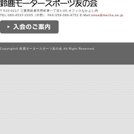
〒510-0217 三重県鈴鹿市野町東一丁目1-20 オフィスなかよし内
TEL:080-4537-2005（中野） FAX:059-386-9751 E-Mail:
smsa@mecha.ne.jp
Copyright© 鈴鹿モータースポーツ友の会 All Right Reserved.