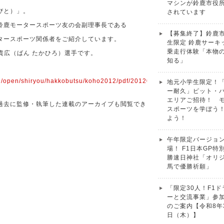
マシンが鈴鹿市役
びと）」。
されています
鈴鹿モータースポーツ友の会副理事長である
【募集終了】鈴鹿
タースポーツ関係者をご紹介しています。
生限定 鈴鹿サーキ
乗走行体験「本物
 貴広（ばん たかひろ）選手です。
知る」
sei/open/shiryou/hakkobutsu/koho2012/pdf/20120505/20120505-
地元小学生限定！
ー耐久」ピット・
エリアご招待！ 
過去に監修・執筆した連載のアーカイブも閲覧でき
スポーツを学ぼう
よう！
午年限定バージョ
場！ F1日本GP特
勝速日神社「オリ
馬で優勝祈願」
「限定30人！F1
ーと交流事業」参
のご案内【令和8年
日（木）】