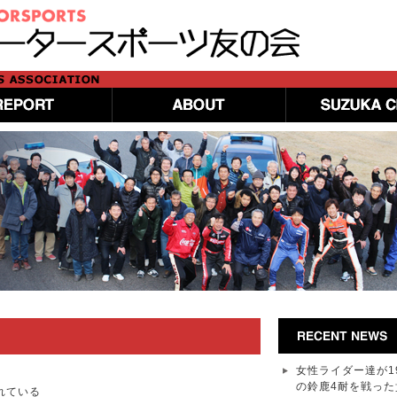
女性ライダー達が1
の鈴鹿4耐を戦った
れている