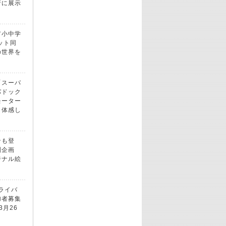
所に展示
市小中学
ット同
の世界を
「スーパ
パドック
モーター
！体感し
ンも登
別企画
ジナル絵
ドライバ
加者募集
3月26