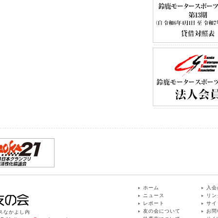
ホーム
入会
ニュース
リン
レポート
サイ
友の会について
お問
ィスなかよし内