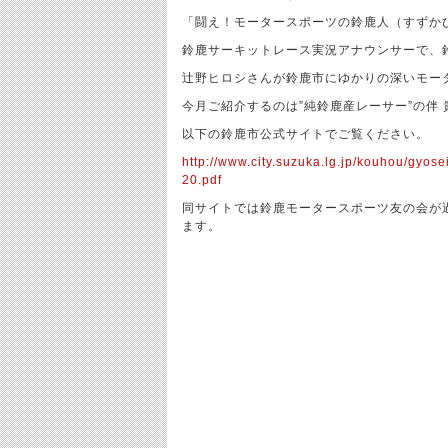
「闘え！モータースポーツの鈴鹿人（すずか
鈴鹿サーキットレース実況アナウンサーで、
辻野ヒロシさんが鈴鹿市にゆかりの深いモー
今月ご紹介するのは”純鈴鹿産レーサー”の伴
以下の鈴鹿市公式サイトでご覧ください。
http://www.city.suzuka.lg.jp/kouhou/gyo
20.pdf
同サイトでは鈴鹿モータースポーツ友の会が
ます。