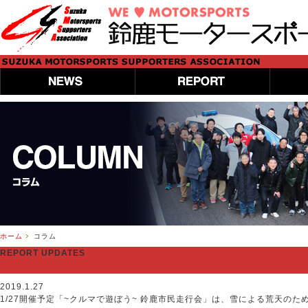
ホーム
コラム
REPORT UPDATES
2019.1.27
1/27開催予定「~クルマで遊ぼう~ 鈴鹿市民走行会」は、雪による荒天のた